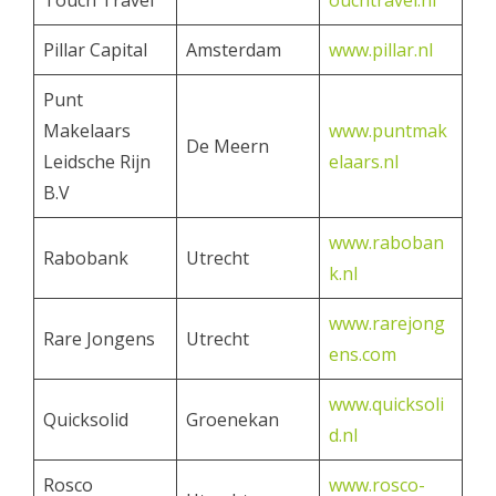
Touch Travel
ouchtravel.nl
Pillar Capital
Amsterdam
www.pillar.nl
Punt
Makelaars
www.puntmak
De Meern
Leidsche Rijn
elaars.nl
B.V
www.raboban
Rabobank
Utrecht
k.nl
www.rarejong
Rare Jongens
Utrecht
ens.com
www.quicksoli
Quicksolid
Groenekan
d.nl
Rosco
www.rosco-