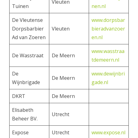
Vleuten
Tuinen
nen.nl
De Vleutense
www.dorpsbar
Dorpsbarbier
Vleuten
bieradvanzoer
Ad van Zoeren
en.nl
www.wasstraa
De Wasstraat
De Meern
tdemeern.nl
De
www.dewijnbri
De Meern
Wijnbrigade
gade.nl
DKRT
De Meern
Elisabeth
Utrecht
Beheer BV.
Expose
Utrecht
www.expose.nl