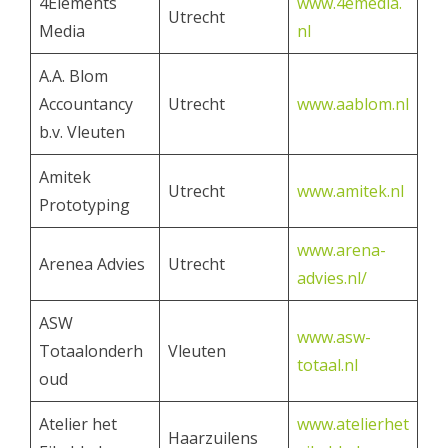
4Elements
www.4emedia.
Utrecht
Media
nl
A.A. Blom
Accountancy
Utrecht
www.aablom.nl
b.v. Vleuten
Amitek
Utrecht
www.amitek.nl
Prototyping
www.arena-
Arenea Advies
Utrecht
advies.nl/
ASW
www.asw-
Totaalonderh
Vleuten
totaal.nl
oud
Atelier het
www.atelierhet
Haarzuilens