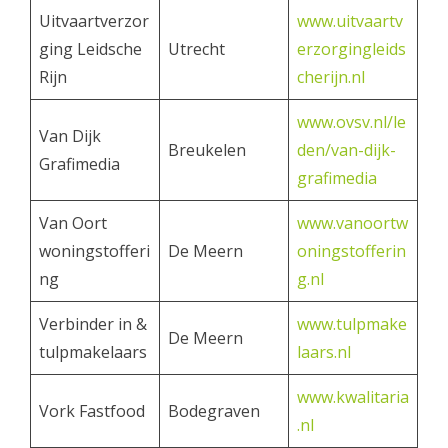
Uitvaartverzor
www.uitvaartv
ging Leidsche
Utrecht
erzorgingleids
Rijn
cherijn.nl
www.ovsv.nl/le
Van Dijk
Breukelen
den/van-dijk-
Grafimedia
grafimedia
Van Oort
www.vanoortw
woningstofferi
De Meern
oningstofferin
ng
g.nl
Verbinder in &
www.tulpmake
De Meern
tulpmakelaars
laars.nl
www.kwalitaria
Vork Fastfood
Bodegraven
.nl