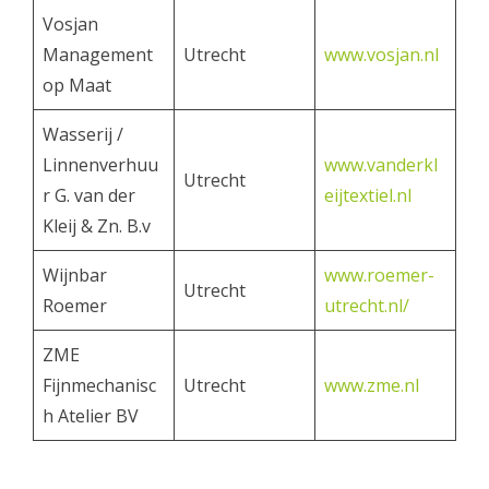
Vosjan
Management
Utrecht
www.vosjan.nl
op Maat
Wasserij /
Linnenverhuu
www.vanderkl
Utrecht
r G. van der
eijtextiel.nl
Kleij & Zn. B.v
Wijnbar
www.roemer-
Utrecht
Roemer
utrecht.nl/
ZME
Fijnmechanisc
Utrecht
www.zme.nl
h Atelier BV