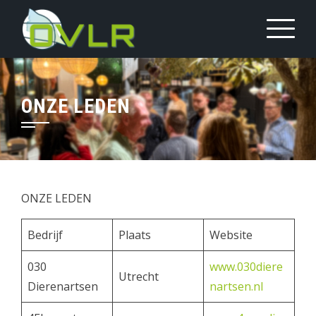
Sla
over
en
ga
naar
ONZE LEDEN
inhoud
ONZE LEDEN
Bedrijf
Plaats
Website
030
www.030diere
Utrecht
Dierenartsen
nartsen.nl