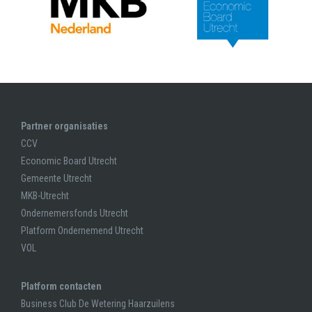
Partner organisaties
CCV
Economic Board Utrecht
Gemeente Utrecht
MKB-Utrecht
Ondernemersfonds Utrecht
Platform Ondernemend Utrecht
VOL
Platform contacten
Business Club De Wetering Haarzuilens