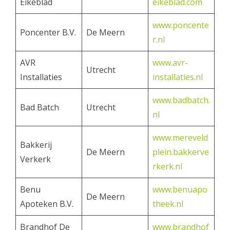
Eikeblad
eikeblad.com
www.poncente
Poncenter B.V.
De Meern
r.nl
AVR
www.avr-
Utrecht
Installaties
installaties.nl
www.badbatch.
Bad Batch
Utrecht
nl
www.mereveld
Bakkerij
De Meern
plein.bakkerve
Verkerk
rkerk.nl
Benu
www.benuapo
De Meern
Apoteken B.V.
theek.nl
Brandhof De
www.brandhof