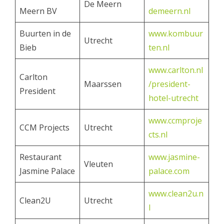
De Meern
Meern BV
demeern.nl
Buurten in de
www.kombuur
Utrecht
Bieb
ten.nl
www.carlton.nl
Carlton
Maarssen
/president-
President
hotel-utrecht
www.ccmproje
CCM Projects
Utrecht
cts.nl
Restaurant
www.jasmine-
Vleuten
Jasmine Palace
palace.com
www.clean2u.n
Clean2U
Utrecht
l