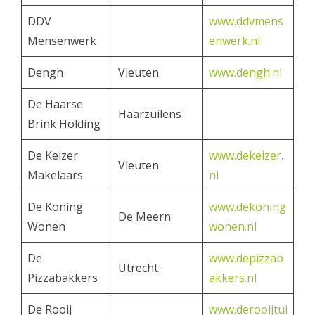
DDV
www.ddvmens
Mensenwerk
enwerk.nl
Dengh
Vleuten
www.dengh.nl
De Haarse
Haarzuilens
Brink Holding
De Keizer
www.dekeizer.
Vleuten
Makelaars
nl
De Koning
www.dekoning
De Meern
Wonen
wonen.nl
De
www.depizzab
Utrecht
Pizzabakkers
akkers.nl
De Rooij
www.derooijtui