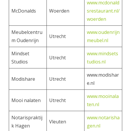
www.mcdonald
McDonalds
Woerden
srestaurant.nl/
woerden
Meubelcentru
www.oudenrijn
Utrecht
m Oudenrijn
meubel.nl
Mindset
www.mindsets
Utrecht
Studios
tudios.nl
www.modishar
Modishare
Utrecht
e.nl
www.mooinala
Mooi nalaten
Utrecht
ten.nl
Notarispraktij
www.notarisha
Vleuten
k Hagen
gen.nl