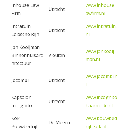
Inhouse Law
www.inhousel
Utrecht
Firm
awfirm.nl
Intratuin
www.intratuin.
Utrecht
Leidsche Rijn
nl
Jan Kooijman
www.jankooij
Binnenhuisarc
Vleuten
man.nl
hitectuur
www.jocombi.n
Jocombi
Utrecht
l
Kapsalon
www.incognito
Utrecht
Incognito
haarmode.nl
Kok
www.bouwbed
De Meern
Bouwbedrijf
rijf-kok.nl