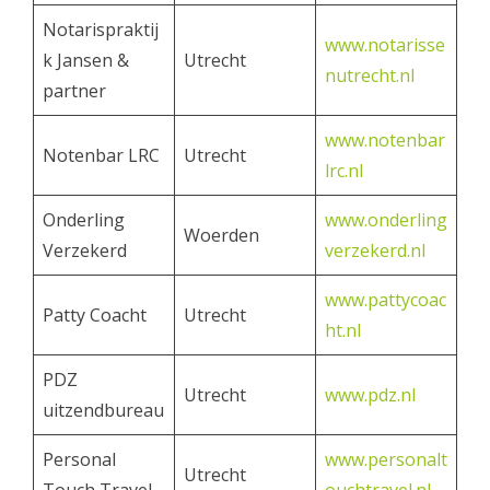
Notarispraktij
www.notarisse
k Jansen &
Utrecht
nutrecht.nl
partner
www.notenbar
Notenbar LRC
Utrecht
lrc.nl
Onderling
www.onderling
Woerden
Verzekerd
verzekerd.nl
www.pattycoac
Patty Coacht
Utrecht
ht.nl
PDZ
Utrecht
www.pdz.nl
uitzendbureau
Personal
www.personalt
Utrecht