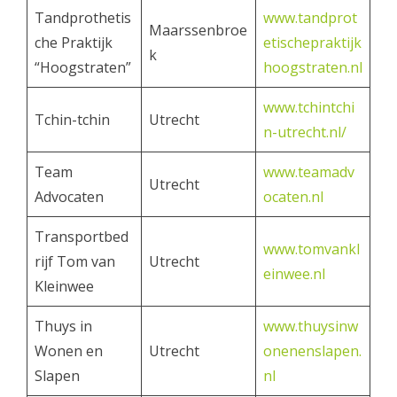
Tandprothetis
www.tandprot
Maarssenbroe
che Praktijk
etischepraktijk
k
“Hoogstraten”
hoogstraten.nl
www.tchintchi
Tchin-tchin
Utrecht
n-utrecht.nl/
Team
www.teamadv
Utrecht
Advocaten
ocaten.nl
Transportbed
www.tomvankl
rijf Tom van
Utrecht
einwee.nl
Kleinwee
Thuys in
www.thuysinw
Wonen en
Utrecht
onenenslapen.
Slapen
nl