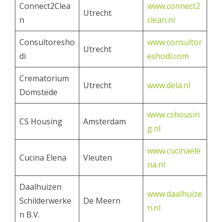
Connect2Clea
www.connect2
Utrecht
n
clean.nl
Consultoresho
www.consultor
Utrecht
di
eshodi.com
Crematorium
Utrecht
www.dela.nl
Domstede
www.cshousin
CS Housing
Amsterdam
g.nl
www.cucinaele
Cucina Elena
Vleuten
na.nl
Daalhuizen
www.daalhuize
Schilderwerke
De Meern
n.nl
n B.V.