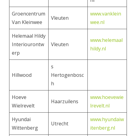
nl
Groencentrum
www.vanklein
Vleuten
Van Kleinwee
wee.nl
Helemaal Hildy
www.helemaal
Interiourontw
Vleuten
hildy.nl
erp
s
Hillwood
Hertogenbosc
h
Hoeve
www.hoevewie
Haarzuilens
Wielrevelt
lrevelt.nl
Hyundai
www.hyundaiw
Utrecht
Wittenberg
itenberg.nl