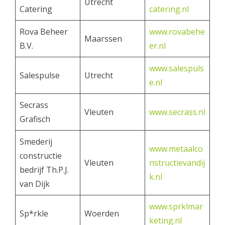
Utrecht
Catering
catering.nl
Rova Beheer
www.rovabehe
Maarssen
B.V.
er.nl
www.salespuls
Salespulse
Utrecht
e.nl
Secrass
Vleuten
www.secrass.nl
Grafisch
Smederij
www.metaalco
constructie
Vleuten
nstructievandij
bedrijf Th.P.J.
k.nl
van Dijk
www.sprklmar
Sp*rkle
Woerden
keting.nl