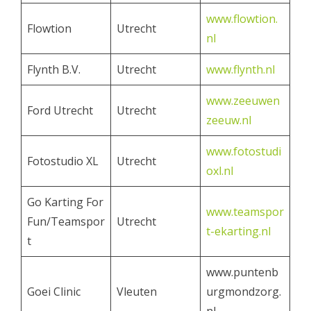
www.flowtion.
Flowtion
Utrecht
nl
Flynth B.V.
Utrecht
www.flynth.nl
www.zeeuwen
Ford Utrecht
Utrecht
zeeuw.nl
www.fotostudi
Fotostudio XL
Utrecht
oxl.nl
Go Karting For
www.teamspor
Fun/Teamspor
Utrecht
t-ekarting.nl
t
www.puntenb
Goei Clinic
Vleuten
urgmondzorg.