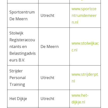
www.sportcce
Sportcentrum
Utrecht
ntrumdemeer
De Meern
n.nl
Stolwijk
Registeraccou
www.stolwijkac
ntants en
De Meern
c.nl
Belastingadvis
eurs B.V.
Strijder
www.strijderpt.
Personal
Utrecht
nl
Training
www.het-
Het Dijkje
Utrecht
dijkje.nl