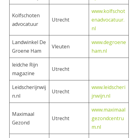
www.kolfschot
Kolfschoten
Utrecht
enadvocatuur.
advocatuur
nl
Landwinkel De
www.degroene
Vleuten
Groene Ham
ham.nl
leidche Rijn
Utrecht
magazine
Leidscherijnwij
www.leidscheri
Utrecht
n.nl
jnwijn.nl
www.maximaal
Maximaal
Utrecht
gezondcentru
Gezond
m.nl