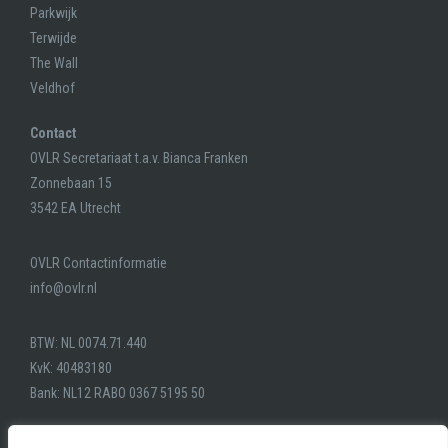
Parkwijk
Terwijde
The Wall
Veldhof
Contact
OVLR Secretariaat t.a.v. Bianca Franken
Zonnebaan 15
3542 EA Utrecht
OVLR Contactinformatie
info@ovlr.nl
BTW: NL 0074.71.440
KvK: 40483180
Bank: NL12 RABO 0367 5195 50