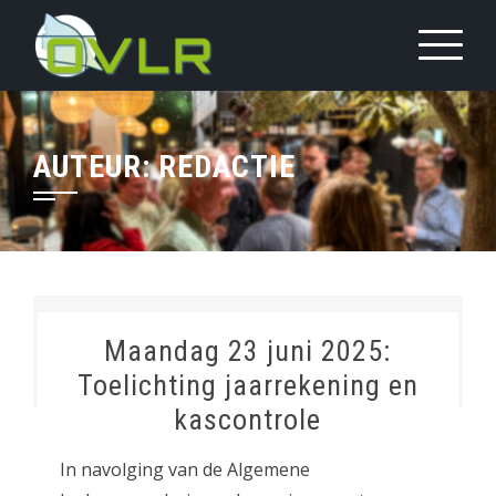
Sla
over
en
ga
naar
AUTEUR:
REDACTIE
inhoud
Maandag 23 juni 2025:
Toelichting jaarrekening en
kascontrole
In navolging van de Algemene